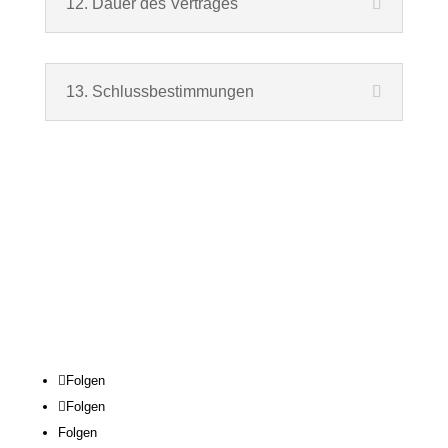
12. Dauer des Vertrages
13. Schlussbestimmungen
A
GB
|
Impressum
|
Datenschutz
|
Kontakt
Powered by Miriam
Folgen
Folgen
Folgen