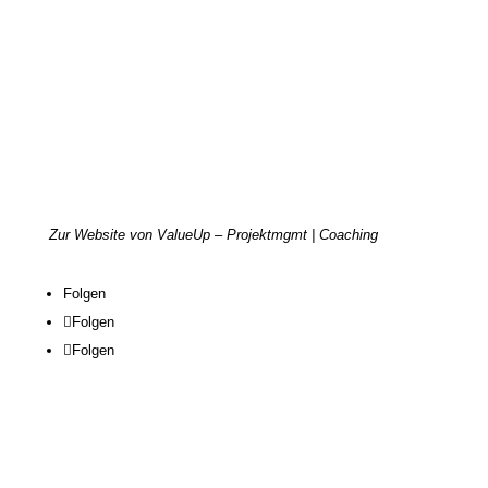
„Mit den Wellen einer Veränderung surfen nicht dagegen!“
Miriam hilft Unternehmen, ihre Projekte erfolgreich in den Griff
zu bekommen. Neben ihrer Berufung als Projektmanagement-
Expertin unterstützt sie als Change Coach KMUs bei großen
Veränderungsvorhaben – sei es bei Umstrukturierungen,
Zusammenschlüssen oder Softwareeinführungen. Ihr Fokus:
nachhaltige, wirtschaftliche und wertschätzende Umsetzung.
Zur Website von ValueUp – Projektmgmt | Coaching
Folgen
Folgen
Folgen