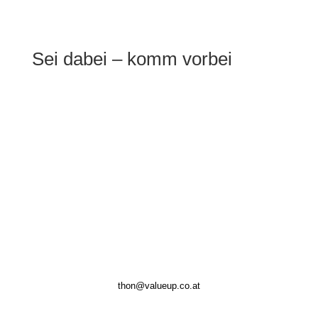
Sei dabei – komm vorbei
Mittwoch | 19.03.2025 | Beginn 18:30
| kostenlose Teilnahme, aber
Anmeldung ist notwendig.
thon@valueup.co.at