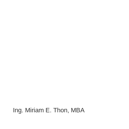
Ing. Miriam E. Thon, MBA
zertifizierte Change Coach | Projektstrategin | Autorin