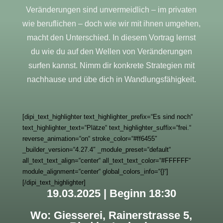
Veränderungen sind unvermeidlich – im privaten
wie beruflichen – doch wie wir mit ihnen umgehen,
macht den Unterschied. In diesem Vortrag lernst
du wie du auf den Wellen von Veränderungen
surfen kannst. Nimm dir konkrete Strategien mit
nachhause und übe dich in Wandlungsfähigkeit.
[dipi_text_highlighter text_highlighter_prefix=“Es sind noch“
text_highlighter_text=“Plätze“ text_highlighter_suffix=“frei.“
reverse_animation=“on“ stroke_color=“#ff6455″
_builder_version=“4.27.4″ _module_preset=“default“
all_text_text_align=“center“ all_text_text_color=“#FFFFFF“
module_alignment=“center“ global_colors_info=“{}“]
[/dipi_text_highlighter]
19.03.2025 | Beginn 18:30
Wo: Giesserei, Rainerstrasse 5,