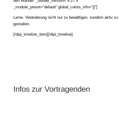
den Wandel“ _builder_version=“4.27.4″
_module_preset=“default“ global_colors_info=“{}“]
Lerne, Veränderung nicht nur zu bewältigen, sondern aktiv zu
gestalten.
[/dipi_timeline_item][/dipi_timeline]
Infos zur Vortragenden