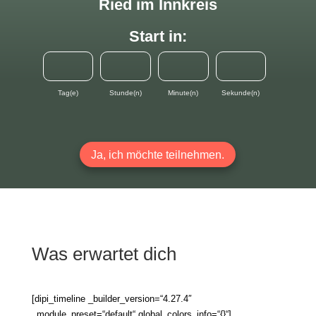
Ried im Innkreis
Start in:
Tag(e)
Stunde(n)
Minute(n)
Sekunde(n)
Ja, ich möchte teilnehmen.
Was erwartet dich
[dipi_timeline _builder_version=“4.27.4″
_module_preset=“default“ global_colors_info=“{}“]