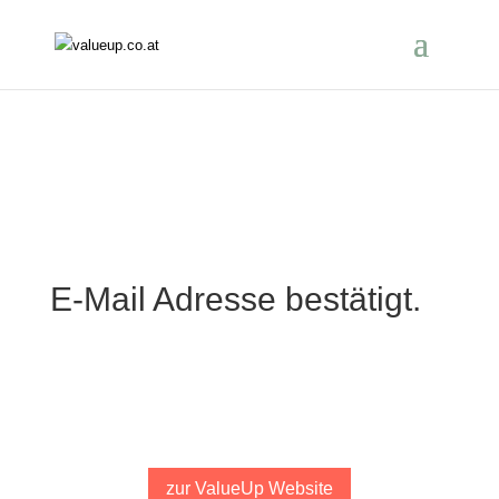
E-Mail Adresse bestätigt.
Dein E-Mail Adresse wurde bestätigt. Ich freue mich dich bei
meinem Vortrag persönlich kennenzulernen. 19.03.2025 |
18:30 – 20:00
zur ValueUp Website